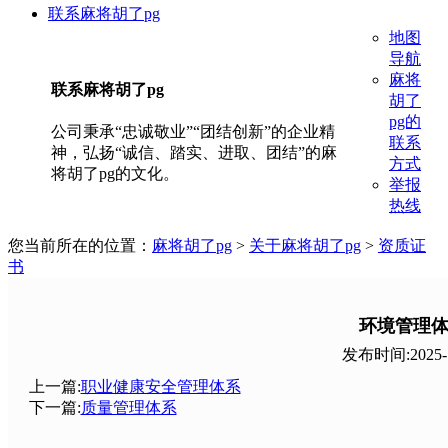
联系麻将胡了pg
地图
导航
麻将
联系麻将胡了pg
胡了
pg的
公司秉承“忠诚敬业”“团结创新”的企业精
联系
神，弘扬“诚信、踏实、进取、团结”的麻
方式
将胡了pg的文化。
举报
热线
您当前所在的位置：
麻将胡了pg
>
关于麻将胡了pg
>
资质证
书
环境管理
发布时间:2025-1
上一篇:
职业健康安全管理体系
下一篇:
质量管理体系