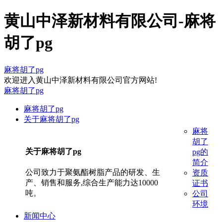
黄山中泽新材料有限公司-麻将
胡了pg
麻将胡了pg
欢迎进入黄山中泽新材料有限公司官方网站!
麻将胡了pg
麻将胡了pg
关于麻将胡了pg
麻将
胡了
关于麻将胡了pg
pg的
简介
公司致力于聚氨酯树脂产品的研发、生
资质
产、销售和服务,综合生产能力达10000
证书
吨。
公司
环境
新闻中心