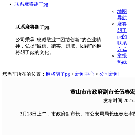
联系麻将胡了pg
地图
导航
麻将
联系麻将胡了pg
胡了
pg的
公司秉承“忠诚敬业”“团结创新”的企业精
联系
神，弘扬“诚信、踏实、进取、团结”的麻
方式
将胡了pg的文化。
举报
热线
您当前所在的位置：
麻将胡了pg
>
新闻中心
>
公司新闻
黄山市市政府副市长伍春
发布时间:2025-1
3月28日上午，市政府副市长、市公安局局长伍春宏